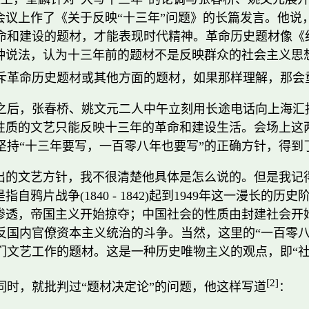
会议上作了《关于反映“十三年”问题》的长篇发言。他说
命和建设的题材，才能表现时代精神。革命历史题材像《
种说法，认为十三年前的题材不是反映群众的社会主义思
斥革命历史题材或其他方面的题材，如果那样理解，那会
之后，张春桥、姚文元二人中午立刻用长途电话向上海汇报
性质的文艺只能反映十三年的革命和建设生活。会场上这两
坚持“十三年要写，一百零八年也要写”的正确方针，得到
出的文艺方针，我不很清楚他具体是怎么说的。但是我记得爸
指自鸦片战争(1840 - 1842)起到1949年这一漫
始渗透，帝国主义开始掠夺；中国社会的性质由封建社会开
反国内官僚资本主义统治的斗争。当然，这里的“一百零八
文艺工作的题材。这是一种历史唯物主义的观点，即“社
[2]
同时，就批判过“题材决定论”的问题，他这样写道
：