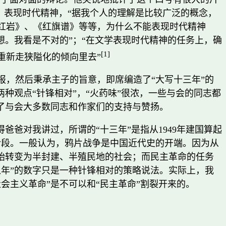
，表现时代精神，“据我个人的理解是比较广泛的概念，
红岩》、《红旗谱》等等，为什么不能表现时代精神
想。我看是不对的”；“在文学表现时代精神的任务上，确
[1]
重新走狭隘化的倾向里去”
，然后秉承主子的旨意，即席编造了“大写十三年”的
种观点“针锋相对”，“火药味”很浓，一些与会的同志都
了与会大多数同志和作家们的支持与赞扬。
爸对我讲过，所谓的“十三年”是指从1949年建国算起
长的历史阶段。一般认为，鸦片战争是中国近代史的开端。因为从
始转变为半封建、半殖民地的社会；而民主革命的任务
年”的数字只是一种针锋相对的策略说法。实际上，我
会主义革命”是不可以和“民主革命”割裂开来的。