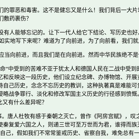
他们的罪恶和毒害。这不是健忘又是什么！我们背后一大
们敷药裹伤？
是没有人能够忘记的。让下一代人给它下结论、写历史也
如实地写下来呢？难道为了向前进，为了向前看，我们就
应当向前进，而且我们是在向前进。然而中华民族绝不是
革命”中受到的苦难不亚于犹太人和德国人民在二战中受到
忆和反映这一段历史，他们设立纪念碑、办博物馆、开展
待自己历史，念念不忘历史的教训，这种执著真是难能可
侵略战争罪行、淡化和修改军国主义历史的行径感到愤慨
比又有什么差异呢？
蠢事。唐人杜牧有感于秦朝之灭亡，曾作《阿房宫赋》，叹
使秦复爱六国之人，则递三世可至万世而为君，谁得而族
自己，假如我们不常常鉴戒历史、省察自我，难免总有一