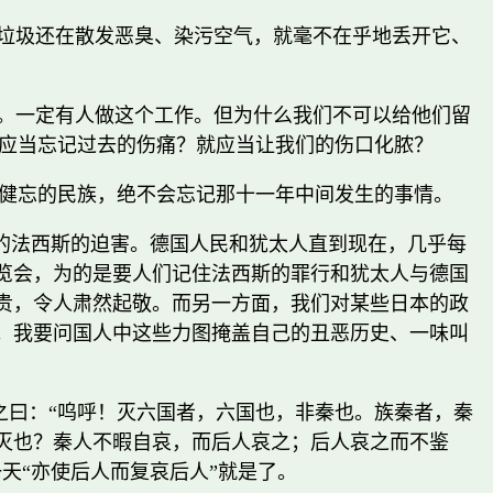
片垃圾还在散发恶臭、染污空气，就毫不在乎地丢开它、
好。一定有人做这个工作。但为什么我们不可以给他们留
应当忘记过去的伤痛？就应当让我们的伤口化脓？
健忘的民族，绝不会忘记那十一年中间发生的事情。
的法西斯的迫害。德国人民和犹太人直到现在，几乎每
览会，为的是要人们记住法西斯的罪行和犹太人与德国
贵，令人肃然起敬。而另一方面，我们对某些日本的政
。我要问国人中这些力图掩盖自己的丑恶历史、一味叫
之曰：
“呜呼！灭六国者，六国也，非秦也。族秦者，秦
灭也？秦人不暇自哀，而后人哀之；后人哀之而不鉴
天“亦使后人而复哀后人”就是了。