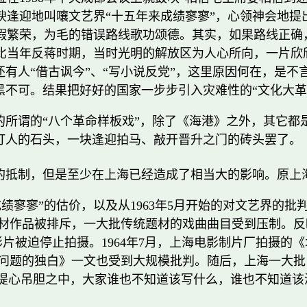
逢迎地叫嚷文艺界“十五年来成绩寥寥”，心领神会地提
假繁荣，为毛的错误路线歌功颂德。其实，如果路线正确
比当年反蒋时期，当时光明的解放区为人心所向，一片欣
还有人“借古讽今”、“写小说反党”，这里原因何在，是
黑不可。结果把好好的国家一步步引入灾难性的“文化大革
所谓的“八个革命样板戏”，除了《海港》之外，其它都是
打人的石头，一块逢迎拍马、敲开晋升之门的砖头罢了。
部的抵制，但是至少在上海已经造成了相当大的影响。原上
成绩寥寥”的估价，以及从1963年5月开始的对文艺界的
材作品被排斥，一大批传统题材的戏曲曲目受到压制。反
片被迫停止拍摄。1964年7月，上海电影制片厂拍摄的
问题的独白》一文也受到大规模批判。随后，上海一大批
、提心吊胆之中，大家谁也不知道该写什么，谁也不知道