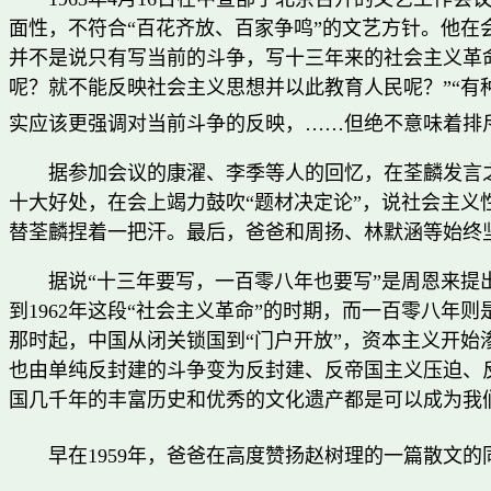
面性，不符合“百花齐放、百家争鸣”的文艺方针。他在
并不是说只有写当前的斗争，写十三年来的社会主义革
呢？就不能反映社会主义思想并以此教育人民呢？”“有
实应该更强调对当前斗争的反映，……但绝不意味着排
据参加会议的康濯、李季等人的回忆，在荃麟发言
十大好处，在会上竭力鼓吹“题材决定论”，说社会主义
替荃麟捏着一把汗。最后，爸爸和周扬、林默涵等始终
据说“十三年要写，一百零八年也要写”是周恩来提
到1962年这段“社会主义革命”的时期，而一百零八年则是
那时起，中国从闭关锁国到“门户开放”，资本主义开
也由单纯反封建的斗争变为反封建、反帝国主义压迫、
国几千年的丰富历史和优秀的文化遗产都是可以成为我们
早在1959年，爸爸在高度赞扬赵树理的一篇散文的