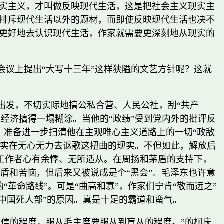
实主义，才叫做反映现代生活，这是把社会主义现实主
排斥现代生活以外的题材，而即使反映现代生活也决不
更好地去认识现代生活，作家就需要更深刻地从现实的
议上提出“大写十三年”这样狭隘的文艺方针呢？这就
出发，不切实际地搞公私合营、人民公社，刮“共产
经济搞得一塌糊涂。当他的“政绩”受到党内外的批评反
，准备进一步扫清他在主观唯心主义道路上的一切“政敌
，实在无心无力去讴歌这扭曲的现实。不但如此，解放后
工作者心有余悸、无所适从。在周扬和茅盾的支持下，
矛盾和苦恼，但后来又被说成是个“黑会”。毛泽东也许意
革命路线”。可是“曲高和寡”，作家们宁肯“敬而远之”
、“中国死人部”的原因。真是十足的霸道和蛮气。
迷信的程度，服从毛主席要服从到盲从的程度。”的柯庆