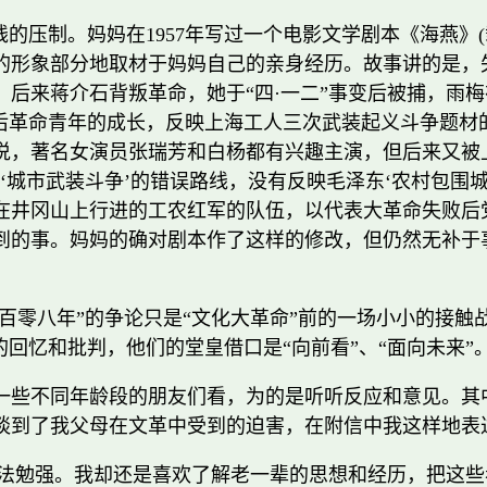
的压制。妈妈在1957年写过一个电影文学剧本《海燕》(
的形象部分地取材于妈妈自己的亲身经历。故事讲的是，
后来蒋介石背叛革命，她于“四·一二”事变后被捕，雨
”后革命青年的成长，反映上海工人三次武装起义斗争题材
说，著名女演员张瑞芳和白杨都有兴趣主演，但后来又被上
‘城市武装斗争’的错误路线，没有反映毛泽东‘农村包围
在井冈山上行进的工农红军的队伍，以代表大革命失败后
到的事。妈妈的确对剧本作了这样的修改，但仍然无补于
一百零八年”的争论只是“文化大革命”前的一场小小的接
回忆和批判，他们的堂皇借口是“向前看”、“面向未来”
一些不同年龄段的朋友们看，为的是听听反应和意见。其
谈到了我父母在文革中受到的迫害，在附信中我这样地表
法勉强。我却还是喜欢了解老一辈的思想和经历，把这些