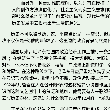
而另外一种更幼稚的理解，以为只有直接描写
义的创作方法庸俗化了。社会主义现实主义要求作
能那么简单地局限于当前事物的描写。现代生活的
历史发展中去揭示出新生活的意义。
历史不可以被割断，这几乎应当说是一种常识，但
决不仅仅是“幼稚的理解”了。这里边的政治背景到底是
建国以来，毛泽东在国内政治经济工作上推行一条
风”；在经济生产上又完全瞎指挥，搞大炼钢铁、大跃进
对时，他不但不认错收敛，相反，在政治上制造舆论，强
和障碍”。在这种路线之下，毛泽东日益严重地脱离了实
在意识形态领域中，批判斗争不断，政治运动接二连三
1962年8月爸爸在大连召开的“农村题材短篇小说创作
识到这种文艺创作上的贫乏和抵触，他需要有人来歌颂他现
去写历史题材。这就是为什么他在1963年12月终于“龙
正是在这样的背景之下，通过江青的穿针引线，这位