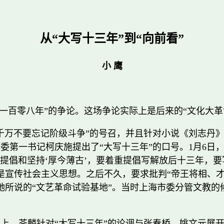
从“大写十三年”到“向前看”
小 鹰
写一百零八年”的争论。这场争论实际上是后来的“文化大革
“千万不要忘记阶级斗争”的号召，并且针对小说《刘志丹》特
委第一书记柯庆施提出了“大写十三年”的口号。1月6日
提倡和坚持‘厚今薄古’，要着重提倡写解放后十三年，
是宣传社会主义思想。之后不久，要求批判“帝王将相、才
她所说的“文艺革命试验基地”。当时上海市委分管文教的
作会议上，荃麟针对“大写十三年”的论调与张春桥、姚文元