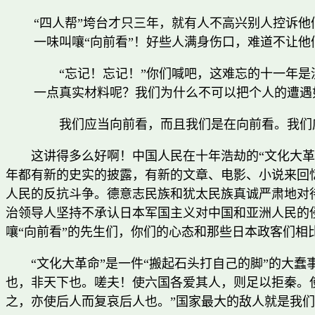
“四人帮”垮台才只三年，就有人不高兴别人控诉
一味叫嚷“向前看”！好些人满身伤口，难道不让他
“忘记！忘记！”你们喊吧，这难忘的十一年
一点真实材料呢？我们为什么不可以把个人的遭遇
我们应当向前看，而且我们是在向前看。我们
这讲得多么好啊！中国人民在十年浩劫的“文化大
年都有新的史实的披露，有新的文章、电影、小说来回
人民的反抗斗争。德意志民族和犹太民族真诚严肃地对
治领导人坚持不承认日本军国主义对中国和亚洲人民的
嚷“向前看”的先生们，你们的心态和那些日本政客们相
“文化大革命”是一件“搬起石头打自己的脚”的大
也，非天下也。嗟夫！使六国各爱其人，则足以拒秦。
之，亦使后人而复哀后人也。”
国家最大的敌人就是我们