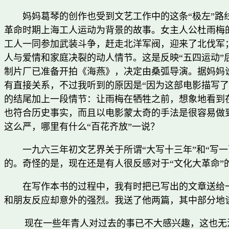
妈妈葛琴的创作也受到文艺工作中的这条“极左”路线
革命时期上海工人运动为背景的故事。女主人公杜雨梅
工人一同参加武装斗争，赶走北洋军阀，迎来了北伐军；
人与爱情和家庭决裂的动人情节。这是反映“五四运动
制片厂已准备开拍《海燕》，决定由桑弧导演。据妈妈
有直接关系，不过我听到的原因是“因为这部电影描写了
的结尾加上一段情节：让雨梅在牺牲之前，想象地看到
也符合历史事实，而且以电影蒙太奇的手法是很容易做
这么严，哪里有什么“百花齐放”一说？
一九六三年初文艺界关于所谓“大写十三年”和“写
的。奇怪的是，现在还是有人很反感对于“文化大革命”的
在写作本书的过程中，我有时把已写出的文章送给
和朋友反应却意外的强烈。我送了他两篇，其中部分地
现在一些年青人对过去的事已不大感兴趣，这也无