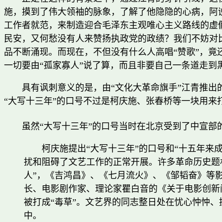
施，摸到了伟大领袖的脉象，了解了他隐隐的心病，阿谀
工作者就范，来制造迎合毛泽东主观唯心主义路线的虚
民安，又何愁没有人来赞扬执政党的政绩？我们不妨对
品不断涌现。而现在，不但没有什么人高唱“赞歌”，竟
一切要由“孤家寡人”说了算，而且非要自己一条道走到
具有讽刺意义的是，由“文化大革命旗手”江青推出的
“大写十三年”的口号不过是柯庆施、张春桥等一块用来
虽然“大写十三年”的口号当时在北京受到了中宣
柯庆施提出“大写十三年”的口号和“十五年来
扰和阻碍了文艺工作的正常开展。许多革命历史题
人”，《吉鸿昌》、《七月流火》、《邹韬奋》等影
长、电影剧作家、理论家瞿白音的《关于电影创新
被打成“毒草”。文艺界的同志整日处在忧心忡忡
中。