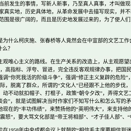
当前发生的事情，写新人新事，乃至真人真事，才叫做现
家真实地，历史具体地，从革命发展中去描写现实，并不
范围是很广阔的，而且是历史地发展过来的，为了使人们
是为什么柯庆施、张春桥等人竟然会在中宣部的文艺工作会
什么？
主观唯心主义的路线。在生产关系的改造上，从主观愿望
，高指标、浮夸、冒进，完全违反客观规律办事，把国民
调“你死我活的阶级斗争”，强调“修正主义复辟的危险”
际，脱离了群众，所谓的“文化人”已经跟不上他的步伐
，动不动就扣帽子、打棍子，政策“朝令夕改”，弄得文艺
座谈会”，就是试图解决当时作家们不知写什么和怎么写的
在的“丰功伟绩”，来赞扬他的“英明伟大”，来支持他的“
颜震怒”，要大骂文化部是“帝王将相部”、“才子佳人部”
在1958年中央成都会议上就鼓吹“相信毛主席要相信到