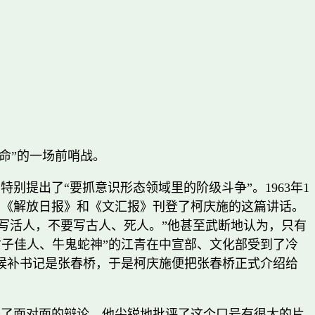
命”的一场前哨战。
别提出了“要抓意识形态领域里的阶级斗争”。1963年1
，《解放日报》和《文汇报》刊登了柯庆施的这篇讲话。
要写活人，不要写古人、死人。”他甚至武断地认为，只有
子佳人、牛鬼蛇神”的江青在中宣部、文化部受到了冷
候补书记是张春桥，于是柯庆施便把张春桥正式介绍给
展开了面对面的辩论。他尖锐地批评了这个口号有很大的片