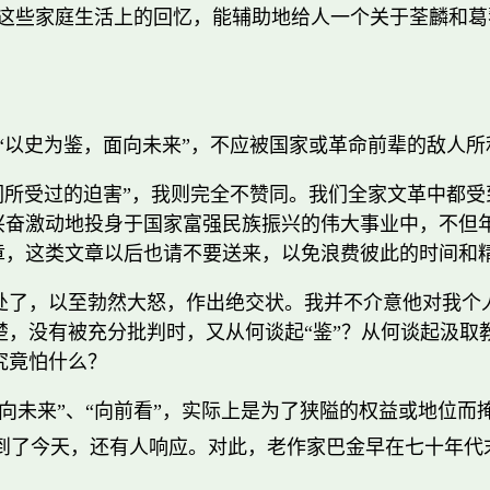
这些家庭生活上的回忆，能辅助地给人一个关于荃麟和葛
“以史为鉴，面向未来”，不应被国家或革命前辈的敌人所
们所受过的迫害”，我则完全不赞同。我们全家文革中都
兴奋激动地投身于国家富强民族振兴的伟大事业中，不但
章，这类文章以后也请不要送来，以免浪费彼此的时间和
痛处了，以至勃然大怒，作出绝交状。我并不介意他对我个
楚，没有被充分批判时，又从何谈起“鉴”？从何谈起汲取
究竟怕什么？
面向未来”、“向前看”，实际上是为了狭隘的权益或地位
到了今天，还有人响应。对此，老作家巴金早在七十年代