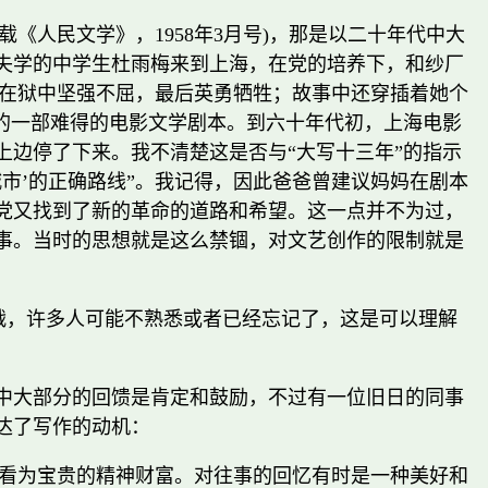
载《人民文学》，1958年3月号)，那是以二十年代中大
失学的中学生杜雨梅来到上海，在党的培养下，和纱厂
梅在狱中坚强不屈，最后英勇牺牲；故事中还穿插着她个
的一部难得的电影文学剧本。到六十年代初，上海电影
边停了下来。我不清楚这是否与“大写十三年”的指示
城市’的正确路线”。我记得，因此爸爸曾建议妈妈在剧本
党又找到了新的革命的道路和希望。这一点并不为过，
事。当时的思想就是这么禁锢，对文艺创作的限制就是
触战，许多人可能不熟悉或者已经忘记了，这是可以理解
。
中大部分的回馈是肯定和鼓励，不过有一位旧日的同事
达了写作的动机：
看为宝贵的精神财富。对往事的回忆有时是一种美好和