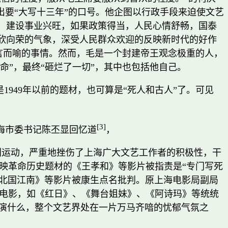
出要“大写十三年”的口号。他企图以行政手段来迫使文艺
，建设事业兴旺，如果政策得当，人民心情舒畅，国泰
欣向荣的气象，深受人民群众欢迎的反映新时代的好作
不言而喻的事情。然而，毛是一个封建帝王观念极重的人，
命”，最终“砸烂了一切”，其中也包括他自己。
1949年以前的题材，也可算是“死人和古人”了。可见
[3]
海市委书记陈丕显回忆道
，
批判运动，严重地挫伤了上海广大文艺工作者的积极性，干
映革命历史题材的《王孝和》等影片被指责是“专门写死
《北国江南》等影片被康生点名批判。原上海电影局副局
电影，如《红日》、《舞台姐妹》、《阿诗玛》等统统
该演什么，整个文艺界处在一片万马齐喑的忧郁气氛之